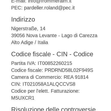
E-mail: info@frommeralm.it
PEC: pardeller.roland@pec.it
Indirizzo
Nigerstraße, 14
39056 Nova Levante - Lago di Carezza
Alto Adige / Italia
Codice fiscale - CIN - Codice
Partita IVA: IT00852260215
Codice fiscale: PRDRND58L02F949S
Camera di Commercio: REA 91814
CIN: IT021058A1ALQCCVS8
Codice per l'elett. Fatturazione:
M5UXCR1
Risoluzione delle controversie